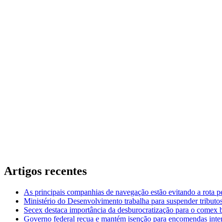
Artigos recentes
As principais companhias de navegação estão evitando a rota 
Ministério do Desenvolvimento trabalha para suspender tributos
Secex destaca importância da desburocratização para o comex b
Governo federal recua e mantém isenção para encomendas inter