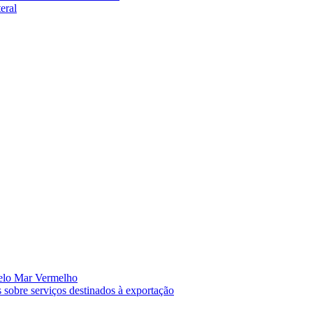
eral
pelo Mar Vermelho
 sobre serviços destinados à exportação