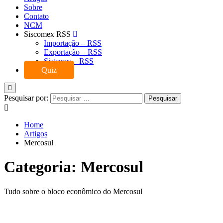
Sobre
Contato
NCM
Siscomex RSS
Importação – RSS
Exportação – RSS
Sistemas – RSS
Quiz
Pesquisar por:
Home
Artigos
Mercosul
Categoria:
Mercosul
Tudo sobre o bloco econômico do Mercosul