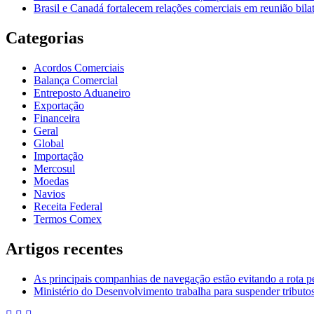
Brasil e Canadá fortalecem relações comerciais em reunião bilat
Categorias
Acordos Comerciais
Balança Comercial
Entreposto Aduaneiro
Exportação
Financeira
Geral
Global
Importação
Mercosul
Moedas
Navios
Receita Federal
Termos Comex
Artigos recentes
As principais companhias de navegação estão evitando a rota 
Ministério do Desenvolvimento trabalha para suspender tributos