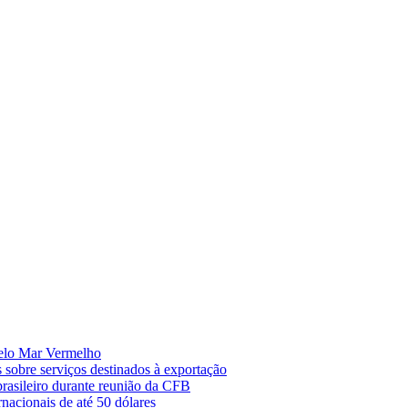
pelo Mar Vermelho
 sobre serviços destinados à exportação
rasileiro durante reunião da CFB
nacionais de até 50 dólares