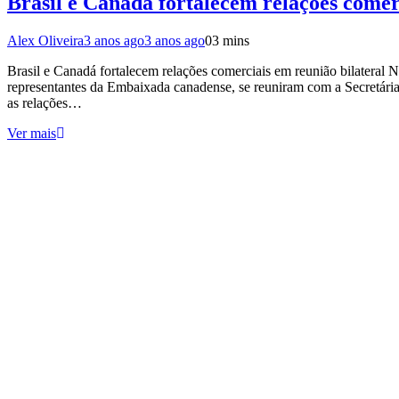
Brasil e Canadá fortalecem relações comer
Alex Oliveira
3 anos ago
3 anos ago
0
3 mins
Brasil e Canadá fortalecem relações comerciais em reunião bilateral N
representantes da Embaixada canadense, se reuniram com a Secretária
as relações…
Ver mais