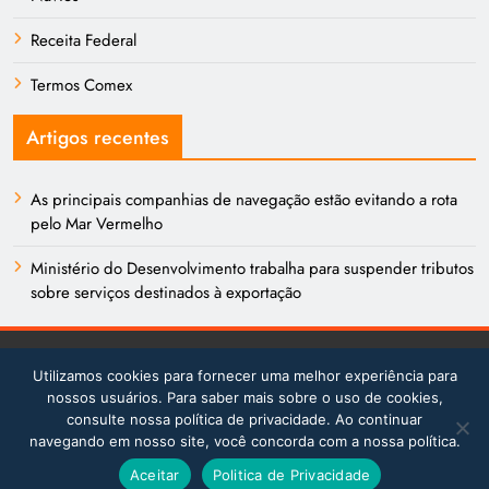
Receita Federal
Termos Comex
Artigos recentes
As principais companhias de navegação estão evitando a rota
pelo Mar Vermelho
Ministério do Desenvolvimento trabalha para suspender tributos
sobre serviços destinados à exportação
Utilizamos cookies para fornecer uma melhor experiência para
nossos usuários. Para saber mais sobre o uso de cookies,
consulte nossa política de privacidade. Ao continuar
Academy Comex - A sua carga de conhecimento 2026 Powered
navegando em nosso site, você concorda com a nossa política.
By
.
BlazeThemes
Aceitar
Politica de Privacidade