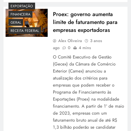
EXPORTAÇÃO
Proex: governo aumenta
FINANCEIRA
limite de faturamento para
GERAL
empresas exportadoras
RECEITA FEDERAL
Alex Oliveira
3 anos
ago
0
4 mins
O Comitê Executivo de Gestão
(Gecex) da Câmara de Comércio
Exterior (Camex) anunciou a
atualização dos critérios para
empresas que podem receber o
Programa de Financiamento às
Exportações (Proex) na modalidade
financiamento. A partir de 1º de maio
de 2023, empresas com um
faturamento bruto anual de até R$
1,3 bilhão poderão se candidatar