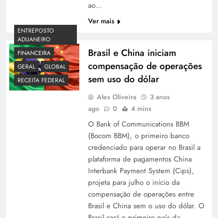
ao…
Ver mais
ENTREPOSTO
ADUANEIRO
Brasil e China iniciam
FINANCEIRA
compensação de operações
GERAL
GLOBAL
sem uso do dólar
RECEITA FEDERAL
Alex Oliveira
3 anos
ago
0
4 mins
O Bank of Communications BBM
(Bocom BBM), o primeiro banco
credenciado para operar no Brasil a
plataforma de pagamentos China
Interbank Payment System (Cips),
projeta para julho o início da
compensação de operações entre
Brasil e China sem o uso do dólar. O
Brasil será o primeiro país da